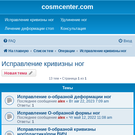
cosmcenter.com
(Opens a new tab)
(Opens a new tab)
Исправление кривизны ног
Удлинение ног
(Opens a new tab)
(Opens a new tab)
Лечение деформации стоп
Консультация
FAQ
Вход
На главную
Список тем
Операции
Исправление кривизны ног
Исправление кривизны ног
Новая тема
13 тем • Страница
1
из
1
Темы
Исправление о-образной деформации ног
Последнее сообщение
alex
«
Вт авг 22, 2023 7:09 am
Ответы:
1
Исправление О-образной формы ног
Последнее сообщение
alex
«
Чт май 12, 2022 11:08 am
Ответы:
1
Исправление 0-образной кривизны
ног(пластика)при ВИЧ.