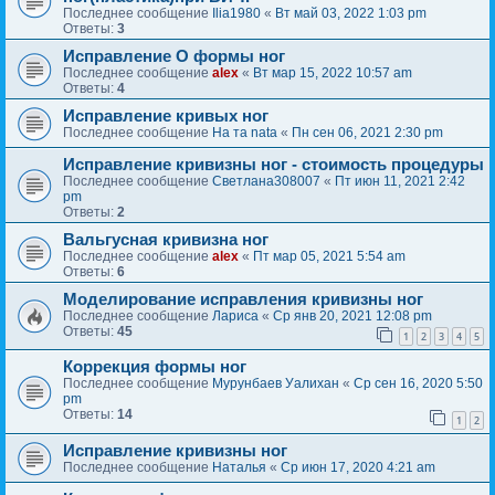
Последнее сообщение
Ilia1980
«
Вт май 03, 2022 1:03 pm
Ответы:
3
Исправление О формы ног
Последнее сообщение
alex
«
Вт мар 15, 2022 10:57 am
Ответы:
4
Исправление кривых ног
Последнее сообщение
На та nata
«
Пн сен 06, 2021 2:30 pm
Исправление кривизны ног - стоимость процедуры
Последнее сообщение
Светлана308007
«
Пт июн 11, 2021 2:42
pm
Ответы:
2
Вальгусная кривизна ног
Последнее сообщение
alex
«
Пт мар 05, 2021 5:54 am
Ответы:
6
Моделирование исправления кривизны ног
Последнее сообщение
Лариса
«
Ср янв 20, 2021 12:08 pm
Ответы:
45
1
2
3
4
5
Коррекция формы ног
Последнее сообщение
Мурунбаев Уалихан
«
Ср сен 16, 2020 5:50
pm
Ответы:
14
1
2
Исправление кривизны ног
Последнее сообщение
Наталья
«
Ср июн 17, 2020 4:21 am