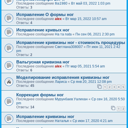
Последнее сообщение
Ilia1980
«
Вт май 03, 2022 1:03 pm
Ответы:
3
Исправление О формы ног
Последнее сообщение
alex
«
Вт мар 15, 2022 10:57 am
Ответы:
4
Исправление кривых ног
Последнее сообщение
На та nata
«
Пн сен 06, 2021 2:30 pm
Исправление кривизны ног - стоимость процедуры
Последнее сообщение
Светлана308007
«
Пт июн 11, 2021 2:42
pm
Ответы:
2
Вальгусная кривизна ног
Последнее сообщение
alex
«
Пт мар 05, 2021 5:54 am
Ответы:
6
Моделирование исправления кривизны ног
Последнее сообщение
Лариса
«
Ср янв 20, 2021 12:08 pm
Ответы:
45
1
2
3
4
5
Коррекция формы ног
Последнее сообщение
Мурунбаев Уалихан
«
Ср сен 16, 2020 5:50
pm
Ответы:
14
1
2
Исправление кривизны ног
Последнее сообщение
Наталья
«
Ср июн 17, 2020 4:21 am