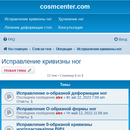
cosmcenter.com
(Opens a new tab)
(Opens a new tab)
Исправление кривизны ног
Удлинение ног
(Opens a new tab)
(Opens a new tab)
Лечение деформации стоп
Консультация
FAQ
Вход
На главную
Список тем
Операции
Исправление кривизны ног
Исправление кривизны ног
Новая тема
13 тем • Страница
1
из
1
Темы
Исправление о-образной деформации ног
Последнее сообщение
alex
«
Вт авг 22, 2023 7:09 am
Ответы:
1
Исправление О-образной формы ног
Последнее сообщение
alex
«
Чт май 12, 2022 11:08 am
Ответы:
1
Исправление 0-образной кривизны
ног(пластика)при ВИЧ.