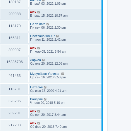
Ilia1980
180187
Вт май 03, 2022 1:03 pm
alex
200988
Вт мар 15, 2022 10:57 am
На та nata
118179
Пн сен 06, 2021 2:30 pm
Светлана308007
165811
Пт июн 11, 2021 2:42 pm
alex
300997
Пт мар 05, 2021 5:54 am
Лариса
15336706
Ср янв 20, 2021 12:08 pm
Мурунбаев Уалихан
461433
Ср сен 16, 2020 5:50 pm
Наталья
118731
Ср июн 17, 2020 4:21 am
Валерия
328285
Чт сен 20, 2018 5:10 pm
alex
239201
Ср сен 20, 2017 8:44 am
alex
217203
Сб фев 20, 2016 7:40 am