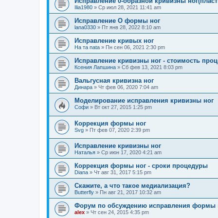
Исправление 0-образной кривизны ног(пласт
Ilia1980
»
Ср июл 28, 2021 11:41 am
Исправление О формы ног
lana0330
»
Пт янв 28, 2022 8:10 am
Исправление кривых ног
На та nata
»
Пн сен 06, 2021 2:30 pm
Исправление кривизны ног - стоимость про
Ксения Лапшина
»
Сб фев 13, 2021 8:03 pm
Вальгусная кривизна ног
Динара
»
Чт фев 06, 2020 7:04 am
Моделирование исправления кривизны ног
Софи
»
Вт окт 27, 2015 1:25 pm
Коррекция формы ног
Svg
»
Пт фев 07, 2020 2:39 pm
Исправление кривизны ног
Наталья
»
Ср июн 17, 2020 4:21 am
Коррекция формы ног - сроки процедуры
Diana
»
Чт авг 31, 2017 5:15 pm
Скажите, а что такое медиализация?
Butterfly
»
Пн авг 21, 2017 10:32 am
Форум по обсуждению исправления формы 
alex
»
Чт сен 24, 2015 4:35 pm