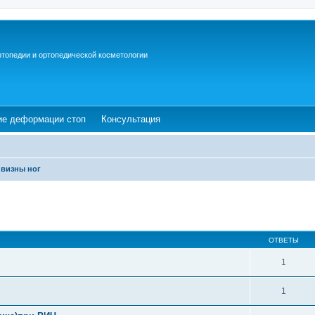
ртопедии и ортопедической косметологии
ew tab)
(Opens a new tab)
(Opens a new tab)
ие деформации стоп
Консультация
ивизны ног
ОТВЕТЫ
1
1