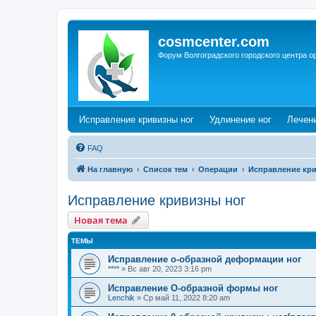
cosmcenter.com
Форум Волгоградского городского центра о
(Opens a new tab)
(Opens a n
Исправление кривизны ног
Удлинение ног
Лечен
FAQ
На главную
Список тем
Операции
Исправление кр
Исправление кривизны ног
Новая тема
ТЕМЫ
Исправление о-образной деформации ног
****
»
Вс авг 20, 2023 3:16 pm
Исправление О-образной формы ног
Lenchik
»
Ср май 11, 2022 8:20 am