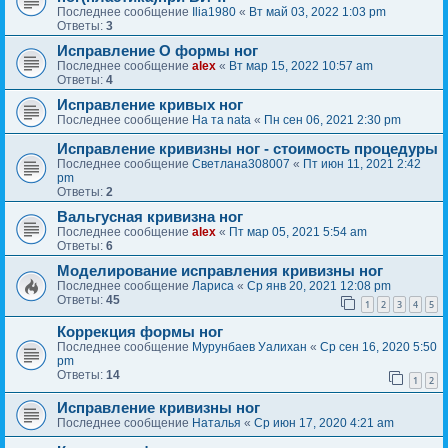
Последнее сообщение
Ilia1980
«
Вт май 03, 2022 1:03 pm
Ответы:
3
Исправление О формы ног
Последнее сообщение
alex
«
Вт мар 15, 2022 10:57 am
Ответы:
4
Исправление кривых ног
Последнее сообщение
На та nata
«
Пн сен 06, 2021 2:30 pm
Исправление кривизны ног - стоимость процедуры
Последнее сообщение
Светлана308007
«
Пт июн 11, 2021 2:42
pm
Ответы:
2
Вальгусная кривизна ног
Последнее сообщение
alex
«
Пт мар 05, 2021 5:54 am
Ответы:
6
Моделирование исправления кривизны ног
Последнее сообщение
Лариса
«
Ср янв 20, 2021 12:08 pm
Ответы:
45
1
2
3
4
5
Коррекция формы ног
Последнее сообщение
Мурунбаев Уалихан
«
Ср сен 16, 2020 5:50
pm
Ответы:
14
1
2
Исправление кривизны ног
Последнее сообщение
Наталья
«
Ср июн 17, 2020 4:21 am