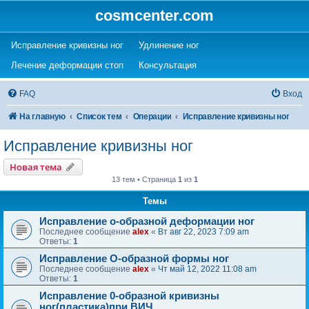
cosmcenter.com
(Opens a new tab)
(Opens a new tab)
Исправление кривизны ног
Удлинение ног
(Opens a new tab)
(Opens a new tab)
Лечение деформации стоп
Консультация
FAQ
Вход
На главную
Список тем
Операции
Исправление кривизны ног
Исправление кривизны ног
Новая тема
13 тем • Страница
1
из
1
Темы
Исправление о-образной деформации ног
Последнее сообщение
alex
«
Вт авг 22, 2023 7:09 am
Ответы:
1
Исправление О-образной формы ног
Последнее сообщение
alex
«
Чт май 12, 2022 11:08 am
Ответы:
1
Исправление 0-образной кривизны
ног(пластика)при ВИЧ.