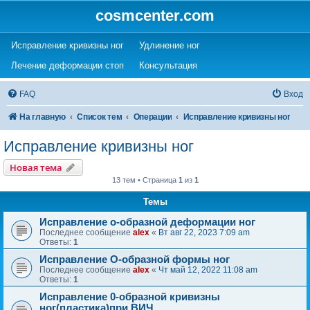
cosmcenter.com
(Opens a new tab)
(Opens a new tab)
Исправление кривизны ног
Удлинение ног
(Opens a new tab)
(Opens a new tab)
Лечение деформации стоп
Консультация
FAQ
Вход
На главную
Список тем
Операции
Исправление кривизны ног
Исправление кривизны ног
Новая тема
13 тем • Страница
1
из
1
Темы
Исправление о-образной деформации ног
Последнее сообщение
alex
«
Вт авг 22, 2023 7:09 am
Ответы:
1
Исправление О-образной формы ног
Последнее сообщение
alex
«
Чт май 12, 2022 11:08 am
Ответы:
1
Исправление 0-образной кривизны
ног(пластика)при ВИЧ.