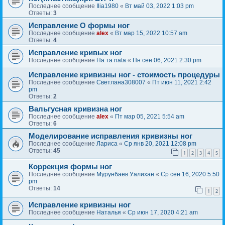
Последнее сообщение
Ilia1980
«
Вт май 03, 2022 1:03 pm
Ответы:
3
Исправление О формы ног
Последнее сообщение
alex
«
Вт мар 15, 2022 10:57 am
Ответы:
4
Исправление кривых ног
Последнее сообщение
На та nata
«
Пн сен 06, 2021 2:30 pm
Исправление кривизны ног - стоимость процедуры
Последнее сообщение
Светлана308007
«
Пт июн 11, 2021 2:42
pm
Ответы:
2
Вальгусная кривизна ног
Последнее сообщение
alex
«
Пт мар 05, 2021 5:54 am
Ответы:
6
Моделирование исправления кривизны ног
Последнее сообщение
Лариса
«
Ср янв 20, 2021 12:08 pm
Ответы:
45
1
2
3
4
5
Коррекция формы ног
Последнее сообщение
Мурунбаев Уалихан
«
Ср сен 16, 2020 5:50
pm
Ответы:
14
1
2
Исправление кривизны ног
Последнее сообщение
Наталья
«
Ср июн 17, 2020 4:21 am