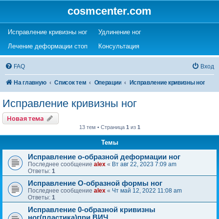
cosmcenter.com
(Opens a new tab)
(Opens a new tab)
Исправление кривизны ног
Удлинение ног
(Opens a new tab)
(Opens a new tab)
Лечение деформации стоп
Консультация
FAQ
Вход
На главную
Список тем
Операции
Исправление кривизны ног
Исправление кривизны ног
Новая тема
13 тем • Страница
1
из
1
Темы
Исправление о-образной деформации ног
Последнее сообщение
alex
«
Вт авг 22, 2023 7:09 am
Ответы:
1
Исправление О-образной формы ног
Последнее сообщение
alex
«
Чт май 12, 2022 11:08 am
Ответы:
1
Исправление 0-образной кривизны
ног(пластика)при ВИЧ.