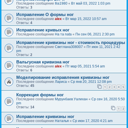
Последнее сообщение
Ilia1980
«
Вт май 03, 2022 1:03 pm
Ответы:
3
Исправление О формы ног
Последнее сообщение
alex
«
Вт мар 15, 2022 10:57 am
Ответы:
4
Исправление кривых ног
Последнее сообщение
На та nata
«
Пн сен 06, 2021 2:30 pm
Исправление кривизны ног - стоимость процедуры
Последнее сообщение
Светлана308007
«
Пт июн 11, 2021 2:42
pm
Ответы:
2
Вальгусная кривизна ног
Последнее сообщение
alex
«
Пт мар 05, 2021 5:54 am
Ответы:
6
Моделирование исправления кривизны ног
Последнее сообщение
Лариса
«
Ср янв 20, 2021 12:08 pm
Ответы:
45
1
2
3
4
5
Коррекция формы ног
Последнее сообщение
Мурунбаев Уалихан
«
Ср сен 16, 2020 5:50
pm
Ответы:
14
1
2
Исправление кривизны ног
Последнее сообщение
Наталья
«
Ср июн 17, 2020 4:21 am