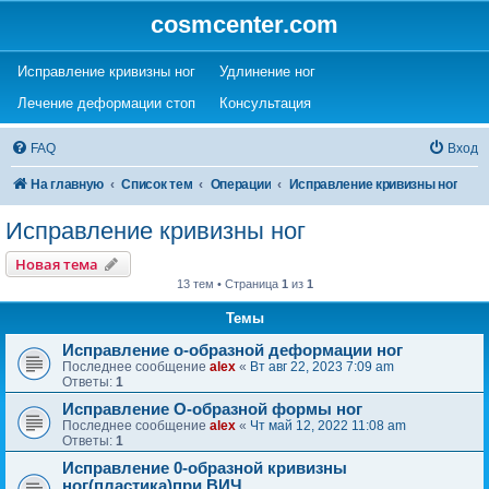
cosmcenter.com
(Opens a new tab)
(Opens a new tab)
Исправление кривизны ног
Удлинение ног
(Opens a new tab)
(Opens a new tab)
Лечение деформации стоп
Консультация
FAQ
Вход
На главную
Список тем
Операции
Исправление кривизны ног
Исправление кривизны ног
Новая тема
13 тем • Страница
1
из
1
Темы
Исправление о-образной деформации ног
Последнее сообщение
alex
«
Вт авг 22, 2023 7:09 am
Ответы:
1
Исправление О-образной формы ног
Последнее сообщение
alex
«
Чт май 12, 2022 11:08 am
Ответы:
1
Исправление 0-образной кривизны
ног(пластика)при ВИЧ.