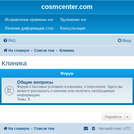
cosmcenter.com
(Opens a new tab)
(Opens a new tab)
Исправление кривизны ног
Удлинение ног
(Opens a new tab)
(Opens a new tab)
Лечение деформации стоп
Консультация
FAQ
Вход
На главную
Список тем
Клиника
Клиника
Форум
Общие вопросы
Форум о бытовых условиях в клиниках, о персонале. Здесь вы
можете рассказать о клинике или получить необходимую
информацию
Темы:
3
Перейти
На главную
Список тем
Часовой пояс:
UTC