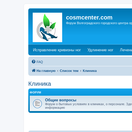
cosmcenter.com
Форум Волгоградского городского центра о
(Opens a new tab)
(Opens a n
Исправление кривизны ног
Удлинение ног
Лечен
FAQ
На главную
Список тем
Клиника
Клиника
ФОРУМ
Общие вопросы
Форум о бытовых условиях в клиниках, о персонале. Зд
информацию