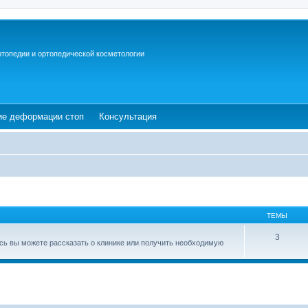
ртопедии и ортопедической косметологии
ew tab)
(Opens a new tab)
(Opens a new tab)
ие деформации стоп
Консультация
ТЕМЫ
3
есь вы можете рассказать о клинике или получить необходимую