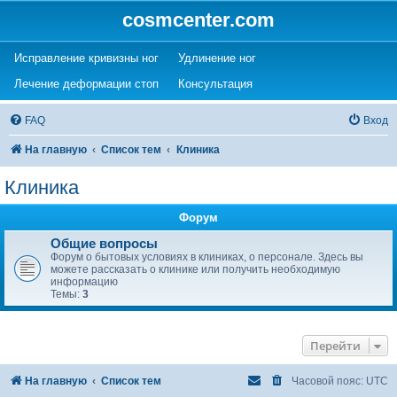
cosmcenter.com
(Opens a new tab)
(Opens a new tab)
Исправление кривизны ног
Удлинение ног
(Opens a new tab)
(Opens a new tab)
Лечение деформации стоп
Консультация
FAQ
Вход
На главную
Список тем
Клиника
Клиника
Форум
Общие вопросы
Форум о бытовых условиях в клиниках, о персонале. Здесь вы
можете рассказать о клинике или получить необходимую
информацию
Темы:
3
Перейти
На главную
Список тем
Часовой пояс:
UTC