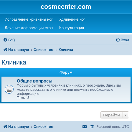
cosmcenter.com
(Opens a new tab)
(Opens a new tab)
Исправление кривизны ног
Удлинение ног
(Opens a new tab)
(Opens a new tab)
Лечение деформации стоп
Консультация
FAQ
Вход
На главную
Список тем
Клиника
Клиника
Форум
Общие вопросы
Форум о бытовых условиях в клиниках, о персонале. Здесь вы
можете рассказать о клинике или получить необходимую
информацию
Темы:
3
Перейти
На главную
Список тем
Часовой пояс:
UTC