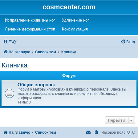
cosmcenter.com
(Opens a new tab)
(Opens a new tab)
Исправление кривизны ног
Удлинение ног
(Opens a new tab)
(Opens a new tab)
Лечение деформации стоп
Консультация
FAQ
Вход
На главную
Список тем
Клиника
Клиника
Форум
Общие вопросы
Форум о бытовых условиях в клиниках, о персонале. Здесь вы
можете рассказать о клинике или получить необходимую
информацию
Темы:
3
Перейти
На главную
Список тем
Часовой пояс:
UTC