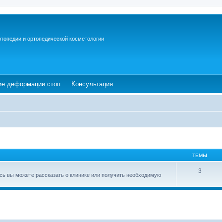
ртопедии и ортопедической косметологии
ew tab)
(Opens a new tab)
(Opens a new tab)
ие деформации стоп
Консультация
ТЕМЫ
3
есь вы можете рассказать о клинике или получить необходимую