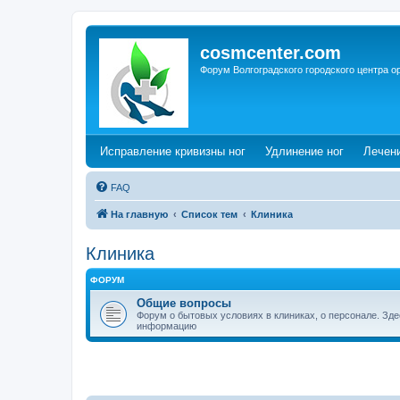
cosmcenter.com
Форум Волгоградского городского центра о
(Opens a new tab)
(Opens a n
Исправление кривизны ног
Удлинение ног
Лечен
FAQ
На главную
Список тем
Клиника
Клиника
ФОРУМ
Общие вопросы
Форум о бытовых условиях в клиниках, о персонале. Зд
информацию