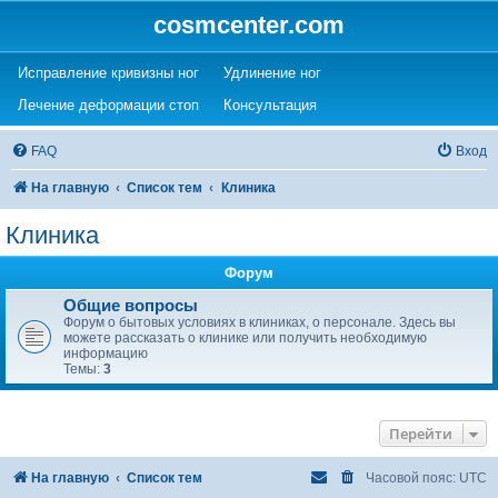
cosmcenter.com
(Opens a new tab)
(Opens a new tab)
Исправление кривизны ног
Удлинение ног
(Opens a new tab)
(Opens a new tab)
Лечение деформации стоп
Консультация
FAQ
Вход
На главную
Список тем
Клиника
Клиника
Форум
Общие вопросы
Форум о бытовых условиях в клиниках, о персонале. Здесь вы
можете рассказать о клинике или получить необходимую
информацию
Темы:
3
Перейти
На главную
Список тем
Часовой пояс:
UTC