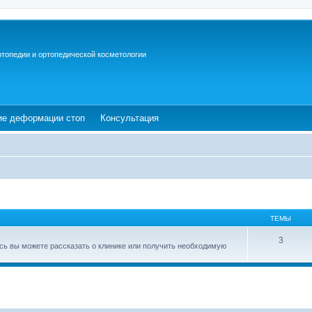
ртопедии и ортопедической косметологии
ew tab)
(Opens a new tab)
(Opens a new tab)
ие деформации стоп
Консультация
ТЕМЫ
3
есь вы можете рассказать о клинике или получить необходимую