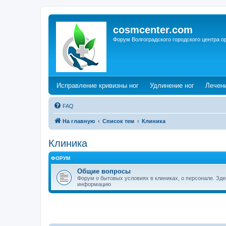
cosmcenter.com
Форум Волгоградского городского центра о
(Opens a new tab)
(Opens a n
Исправление кривизны ног
Удлинение ног
Лечен
FAQ
На главную
Список тем
Клиника
Клиника
ФОРУМ
Общие вопросы
Форум о бытовых условиях в клиниках, о персонале. Зд
информацию