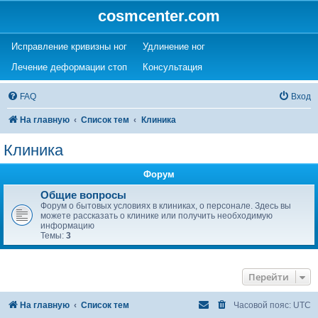
cosmcenter.com
(Opens a new tab)
(Opens a new tab)
Исправление кривизны ног
Удлинение ног
(Opens a new tab)
(Opens a new tab)
Лечение деформации стоп
Консультация
FAQ
Вход
На главную
Список тем
Клиника
Клиника
Форум
Общие вопросы
Форум о бытовых условиях в клиниках, о персонале. Здесь вы
можете рассказать о клинике или получить необходимую
информацию
Темы:
3
Перейти
На главную
Список тем
Часовой пояс:
UTC