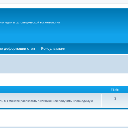
ртопедии и ортопедической косметологии
ew tab)
(Opens a new tab)
(Opens a new tab)
ие деформации стоп
Консультация
ТЕМЫ
3
есь вы можете рассказать о клинике или получить необходимую