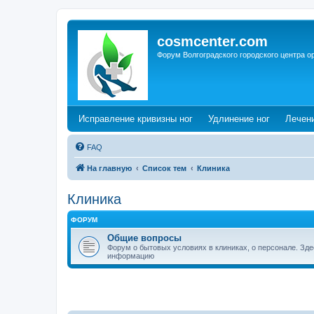
cosmcenter.com
Форум Волгоградского городского центра о
(Opens a new tab)
(Opens a n
Исправление кривизны ног
Удлинение ног
Лечен
FAQ
На главную
Список тем
Клиника
Клиника
ФОРУМ
Общие вопросы
Форум о бытовых условиях в клиниках, о персонале. Зд
информацию