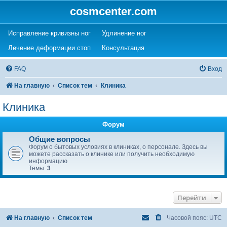
cosmcenter.com
(Opens a new tab)
(Opens a new tab)
Исправление кривизны ног
Удлинение ног
(Opens a new tab)
(Opens a new tab)
Лечение деформации стоп
Консультация
FAQ
Вход
На главную
Список тем
Клиника
Клиника
Форум
Общие вопросы
Форум о бытовых условиях в клиниках, о персонале. Здесь вы
можете рассказать о клинике или получить необходимую
информацию
Темы:
3
Перейти
На главную
Список тем
Часовой пояс:
UTC