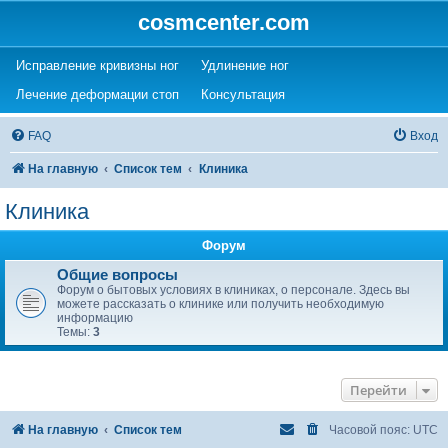
cosmcenter.com
(Opens a new tab)
(Opens a new tab)
Исправление кривизны ног
Удлинение ног
(Opens a new tab)
(Opens a new tab)
Лечение деформации стоп
Консультация
FAQ
Вход
На главную
Список тем
Клиника
Клиника
Форум
Общие вопросы
Форум о бытовых условиях в клиниках, о персонале. Здесь вы
можете рассказать о клинике или получить необходимую
информацию
Темы:
3
Перейти
На главную
Список тем
Часовой пояс:
UTC