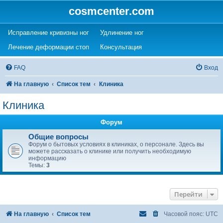
cosmcenter.com
(Opens a new tab)
(Opens a new tab)
Исправление кривизны ног
Удлинение ног
(Opens a new tab)
(Opens a new tab)
Лечение деформации стоп
Консультация
FAQ
Вход
На главную
Список тем
Клиника
Клиника
Форум
Общие вопросы
Форум о бытовых условиях в клиниках, о персонале. Здесь вы
можете рассказать о клинике или получить необходимую
информацию
Темы:
3
Перейти
На главную
Список тем
Часовой пояс:
UTC