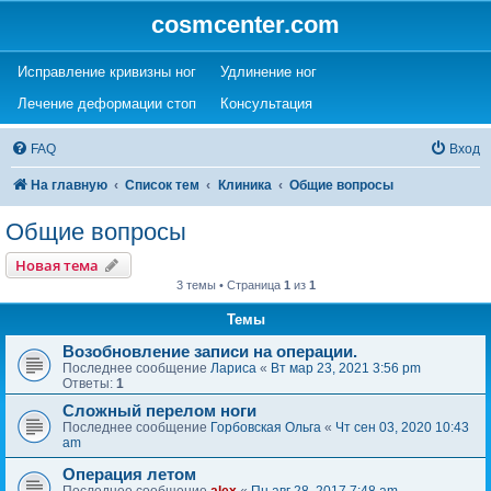
cosmcenter.com
(Opens a new tab)
(Opens a new tab)
Исправление кривизны ног
Удлинение ног
(Opens a new tab)
(Opens a new tab)
Лечение деформации стоп
Консультация
FAQ
Вход
На главную
Список тем
Клиника
Общие вопросы
Общие вопросы
Новая тема
3 темы • Страница
1
из
1
Темы
Возобновление записи на операции.
Последнее сообщение
Лариса
«
Вт мар 23, 2021 3:56 pm
Ответы:
1
Сложный перелом ноги
Последнее сообщение
Горбовская Ольга
«
Чт сен 03, 2020 10:43
am
Операция летом
Последнее сообщение
alex
«
Пн авг 28, 2017 7:48 am