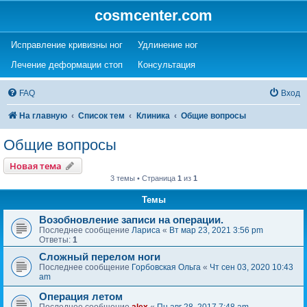
cosmcenter.com
(Opens a new tab)
(Opens a new tab)
Исправление кривизны ног
Удлинение ног
(Opens a new tab)
(Opens a new tab)
Лечение деформации стоп
Консультация
FAQ
Вход
На главную
Список тем
Клиника
Общие вопросы
Общие вопросы
Новая тема
3 темы • Страница
1
из
1
Темы
Возобновление записи на операции.
Последнее сообщение
Лариса
«
Вт мар 23, 2021 3:56 pm
Ответы:
1
Сложный перелом ноги
Последнее сообщение
Горбовская Ольга
«
Чт сен 03, 2020 10:43
am
Операция летом
Последнее сообщение
alex
«
Пн авг 28, 2017 7:48 am