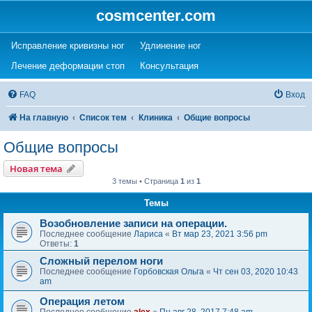
cosmcenter.com
(Opens a new tab)
(Opens a new tab)
Исправление кривизны ног
Удлинение ног
(Opens a new tab)
(Opens a new tab)
Лечение деформации стоп
Консультация
FAQ
Вход
На главную
Список тем
Клиника
Общие вопросы
Общие вопросы
Новая тема
3 темы • Страница
1
из
1
Темы
Возобновление записи на операции.
Последнее сообщение
Лариса
«
Вт мар 23, 2021 3:56 pm
Ответы:
1
Сложный перелом ноги
Последнее сообщение
Горбовская Ольга
«
Чт сен 03, 2020 10:43
am
Операция летом
Последнее сообщение
alex
«
Пн авг 28, 2017 7:48 am