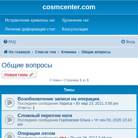
cosmcenter.com
(Opens a new tab)
(Opens a new tab)
Исправление кривизны ног
Удлинение ног
(Opens a new tab)
(Opens a new tab)
Лечение деформации стоп
Консультация
FAQ
Вход
На главную
Список тем
Клиника
Общие вопросы
Общие вопросы
Новая тема
3 темы • Страница
1
из
1
Темы
Возобновление записи на операции.
Последнее сообщение
Лариса
«
Вт мар 23, 2021 3:56 pm
Ответы:
1
Сложный перелом ноги
Последнее сообщение
Горбовская Ольга
«
Чт сен 03, 2020 10:43
am
Операция летом
Последнее сообщение
alex
«
Пн авг 28, 2017 7:48 am