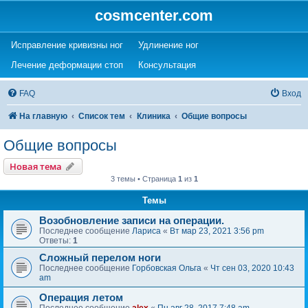
cosmcenter.com
(Opens a new tab)
(Opens a new tab)
Исправление кривизны ног
Удлинение ног
(Opens a new tab)
(Opens a new tab)
Лечение деформации стоп
Консультация
FAQ
Вход
На главную
Список тем
Клиника
Общие вопросы
Общие вопросы
Новая тема
3 темы • Страница
1
из
1
Темы
Возобновление записи на операции.
Последнее сообщение
Лариса
«
Вт мар 23, 2021 3:56 pm
Ответы:
1
Сложный перелом ноги
Последнее сообщение
Горбовская Ольга
«
Чт сен 03, 2020 10:43
am
Операция летом
Последнее сообщение
alex
«
Пн авг 28, 2017 7:48 am