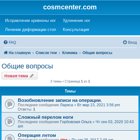
cosmcenter.com
(Opens a new tab)
(Opens a new tab)
Исправление кривизны ног
Удлинение ног
(Opens a new tab)
(Opens a new tab)
Лечение деформации стоп
Консультация
FAQ
Вход
На главную
Список тем
Клиника
Общие вопросы
Общие вопросы
Новая тема
3 темы • Страница
1
из
1
Темы
Возобновление записи на операции.
Последнее сообщение
Лариса
«
Вт мар 23, 2021 3:56 pm
Ответы:
1
Сложный перелом ноги
Последнее сообщение
Горбовская Ольга
«
Чт сен 03, 2020 10:43
am
Операция летом
Последнее сообщение
alex
«
Пн авг 28, 2017 7:48 am