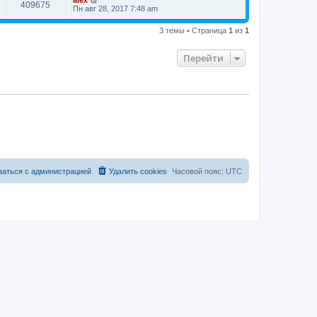
alex
409675
Пн авг 28, 2017 7:48 am
3 темы • Страница
1
из
1
Перейти
заться с администрацией
Удалить cookies
Часовой пояс:
UTC