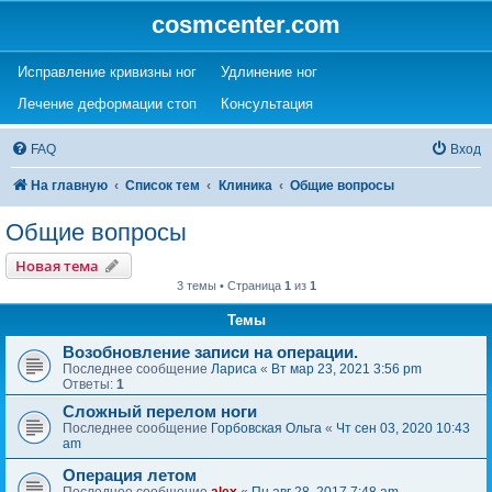
cosmcenter.com
(Opens a new tab)
(Opens a new tab)
Исправление кривизны ног
Удлинение ног
(Opens a new tab)
(Opens a new tab)
Лечение деформации стоп
Консультация
FAQ
Вход
На главную
Список тем
Клиника
Общие вопросы
Общие вопросы
Новая тема
3 темы • Страница
1
из
1
Темы
Возобновление записи на операции.
Последнее сообщение
Лариса
«
Вт мар 23, 2021 3:56 pm
Ответы:
1
Сложный перелом ноги
Последнее сообщение
Горбовская Ольга
«
Чт сен 03, 2020 10:43
am
Операция летом
Последнее сообщение
alex
«
Пн авг 28, 2017 7:48 am