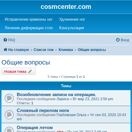
cosmcenter.com
(Opens a new tab)
(Opens a new tab)
Исправление кривизны ног
Удлинение ног
(Opens a new tab)
(Opens a new tab)
Лечение деформации стоп
Консультация
FAQ
Вход
На главную
Список тем
Клиника
Общие вопросы
Общие вопросы
Новая тема
3 темы • Страница
1
из
1
Темы
Возобновление записи на операции.
Последнее сообщение
Лариса
«
Вт мар 23, 2021 3:56 pm
Ответы:
1
Сложный перелом ноги
Последнее сообщение
Горбовская Ольга
«
Чт сен 03, 2020 10:43
am
Операция летом
Последнее сообщение
alex
«
Пн авг 28, 2017 7:48 am