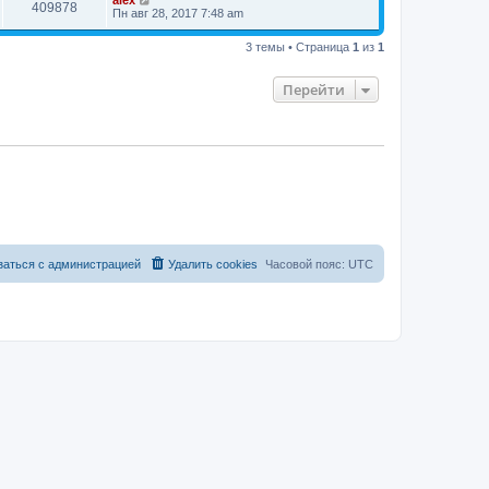
alex
409878
Пн авг 28, 2017 7:48 am
3 темы • Страница
1
из
1
Перейти
заться с администрацией
Удалить cookies
Часовой пояс:
UTC