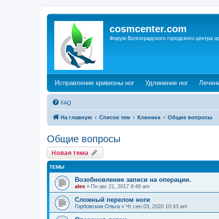
cosmcenter.com
Форум Волгоградского городского центра о
(Opens a new tab)
(Opens a n
Исправление кривизны ног
Удлинение ног
Лечен
FAQ
На главную
Список тем
Клиника
Общие вопросы
Общие вопросы
Новая тема
ТЕМЫ
Возобновление записи на операции.
alex
»
Пн авг 21, 2017 8:48 am
Сложный перелом ноги
Горбовская Ольга
»
Чт сен 03, 2020 10:43 am