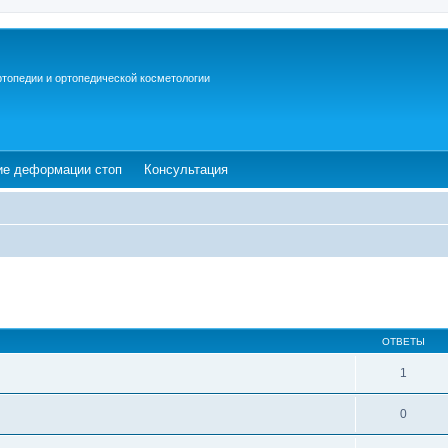
ртопедии и ортопедической косметологии
ew tab)
(Opens a new tab)
(Opens a new tab)
ие деформации стоп
Консультация
ОТВЕТЫ
1
0