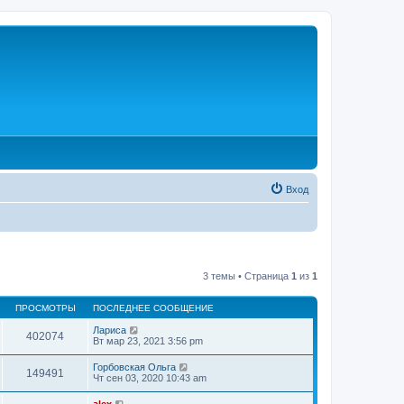
Вход
3 темы • Страница
1
из
1
ПРОСМОТРЫ
ПОСЛЕДНЕЕ СООБЩЕНИЕ
Лариса
402074
Вт мар 23, 2021 3:56 pm
Горбовская Ольга
149491
Чт сен 03, 2020 10:43 am