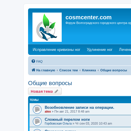
cosmcenter.com
Форум Волгоградского городского центра о
(Opens a new tab)
(Opens a n
Исправление кривизны ног
Удлинение ног
Лечен
FAQ
На главную
Список тем
Клиника
Общие вопросы
Общие вопросы
Новая тема
ТЕМЫ
Возобновление записи на операции.
alex
»
Пн авг 21, 2017 8:48 am
Сложный перелом ноги
Горбовская Ольга
»
Чт сен 03, 2020 10:43 am