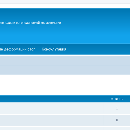
ртопедии и ортопедической косметологии
ew tab)
(Opens a new tab)
(Opens a new tab)
ие деформации стоп
Консультация
ОТВЕТЫ
1
0