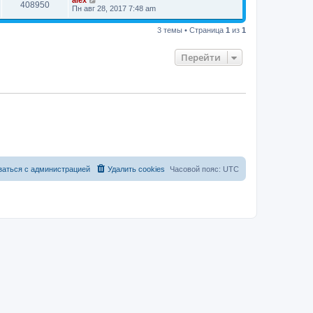
alex
408950
Пн авг 28, 2017 7:48 am
3 темы • Страница
1
из
1
Перейти
заться с администрацией
Удалить cookies
Часовой пояс:
UTC