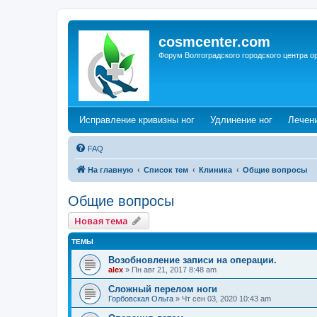
cosmcenter.com
Форум Волгоградского городского центра о
(Opens a new tab)
(Opens a n
Исправление кривизны ног
Удлинение ног
Лечен
FAQ
На главную
Список тем
Клиника
Общие вопросы
Общие вопросы
Новая тема
ТЕМЫ
Возобновление записи на операции.
alex
»
Пн авг 21, 2017 8:48 am
Сложный перелом ноги
Горбовская Ольга
»
Чт сен 03, 2020 10:43 am