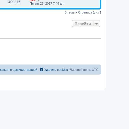
alex
409376
Пн авг 28, 2017 7:48 am
3 темы • Страница
1
из
1
Перейти
заться с администрацией
Удалить cookies
Часовой пояс:
UTC