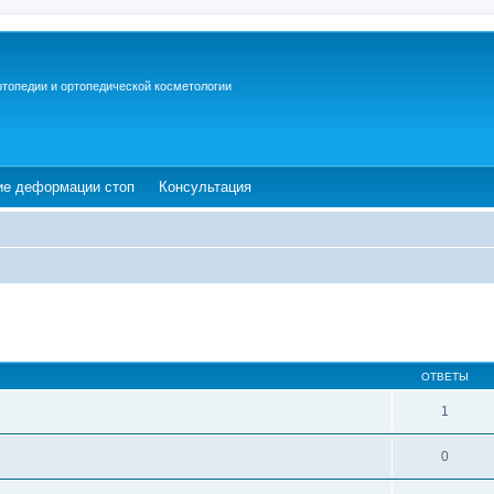
ртопедии и ортопедической косметологии
ew tab)
(Opens a new tab)
(Opens a new tab)
ие деформации стоп
Консультация
ОТВЕТЫ
1
0