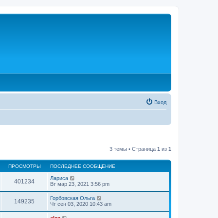
Вход
3 темы • Страница
1
из
1
ПРОСМОТРЫ
ПОСЛЕДНЕЕ СООБЩЕНИЕ
Лариса
401234
Вт мар 23, 2021 3:56 pm
Горбовская Ольга
149235
Чт сен 03, 2020 10:43 am