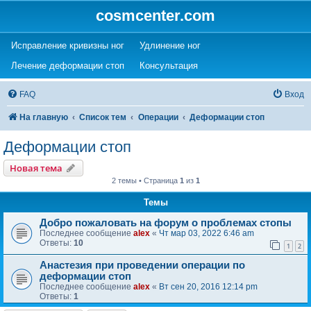
cosmcenter.com
(Opens a new tab)
(Opens a new tab)
Исправление кривизны ног
Удлинение ног
(Opens a new tab)
(Opens a new tab)
Лечение деформации стоп
Консультация
FAQ
Вход
На главную
Список тем
Операции
Деформации стоп
Деформации стоп
Новая тема
2 темы • Страница
1
из
1
Темы
Добро пожаловать на форум о проблемах стопы
Последнее сообщение
alex
«
Чт мар 03, 2022 6:46 am
Ответы:
10
1
2
Анастезия при проведении операции по
деформации стоп
Последнее сообщение
alex
«
Вт сен 20, 2016 12:14 pm
Ответы:
1