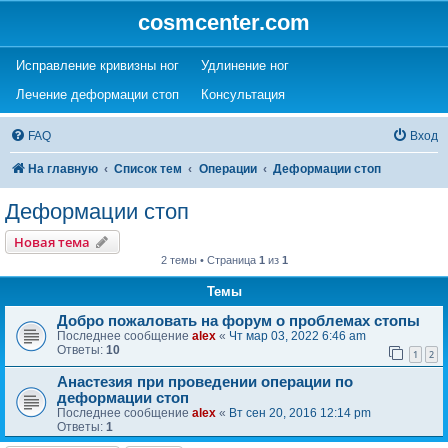
cosmcenter.com
(Opens a new tab)
(Opens a new tab)
Исправление кривизны ног
Удлинение ног
(Opens a new tab)
(Opens a new tab)
Лечение деформации стоп
Консультация
FAQ
Вход
На главную
Список тем
Операции
Деформации стоп
Деформации стоп
Новая тема
2 темы • Страница
1
из
1
Темы
Добро пожаловать на форум о проблемах стопы
Последнее сообщение
alex
«
Чт мар 03, 2022 6:46 am
Ответы:
10
1
2
Анастезия при проведении операции по
деформации стоп
Последнее сообщение
alex
«
Вт сен 20, 2016 12:14 pm
Ответы:
1