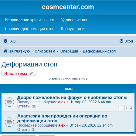
cosmcenter.com
(Opens a new tab)
(Opens a new tab)
Исправление кривизны ног
Удлинение ног
(Opens a new tab)
(Opens a new tab)
Лечение деформации стоп
Консультация
FAQ
Вход
На главную
Список тем
Операции
Деформации стоп
Деформации стоп
Новая тема
2 темы • Страница
1
из
1
Темы
Добро пожаловать на форум о проблемах стопы
Последнее сообщение
alex
«
Чт мар 03, 2022 6:46 am
Ответы:
10
1
2
Анастезия при проведении операции по
деформации стоп
Последнее сообщение
alex
«
Вт сен 20, 2016 12:14 pm
Ответы:
1