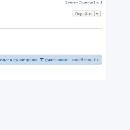
2 темы • Страница
1
из
1
Перейти
заться с администрацией
Удалить cookies
Часовой пояс:
UTC