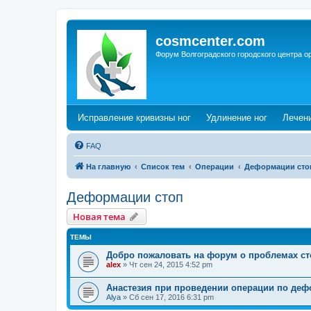
cosmcenter.com
Форум Волгоградского городского центра о
(Opens a new tab)
(Opens a n
Исправление кривизны ног
Удлинение ног
Лечен
FAQ
На главную
Список тем
Операции
Деформации сто
Деформации стоп
Новая тема
ТЕМЫ
Добро пожаловать на форум о проблемах с
alex
»
Чт сен 24, 2015 4:52 pm
Анастезия при проведении операции по деф
Alya
»
Сб сен 17, 2016 6:31 pm