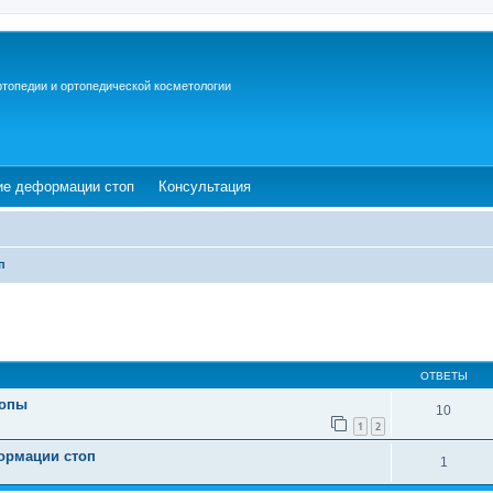
ртопедии и ортопедической косметологии
ew tab)
(Opens a new tab)
(Opens a new tab)
ие деформации стоп
Консультация
п
ОТВЕТЫ
топы
10
1
2
ормации стоп
1