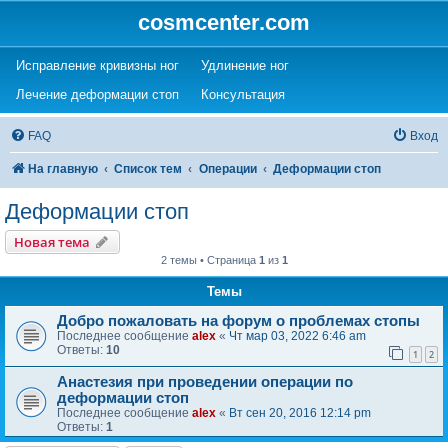
cosmcenter.com
(Opens a new tab)
(Opens a new tab)
Исправление кривизны ног
Удлинение ног
(Opens a new tab)
(Opens a new tab)
Лечение деформации стоп
Консультация
FAQ
Вход
На главную
Список тем
Операции
Деформации стоп
Деформации стоп
Новая тема
2 темы • Страница
1
из
1
Темы
Добро пожаловать на форум о проблемах стопы
Последнее сообщение
alex
«
Чт мар 03, 2022 6:46 am
Ответы:
10
1
2
Анастезия при проведении операции по
деформации стоп
Последнее сообщение
alex
«
Вт сен 20, 2016 12:14 pm
Ответы:
1