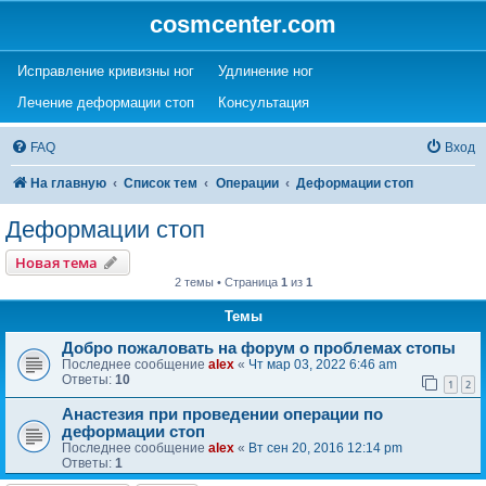
cosmcenter.com
(Opens a new tab)
(Opens a new tab)
Исправление кривизны ног
Удлинение ног
(Opens a new tab)
(Opens a new tab)
Лечение деформации стоп
Консультация
FAQ
Вход
На главную
Список тем
Операции
Деформации стоп
Деформации стоп
Новая тема
2 темы • Страница
1
из
1
Темы
Добро пожаловать на форум о проблемах стопы
Последнее сообщение
alex
«
Чт мар 03, 2022 6:46 am
Ответы:
10
1
2
Анастезия при проведении операции по
деформации стоп
Последнее сообщение
alex
«
Вт сен 20, 2016 12:14 pm
Ответы:
1