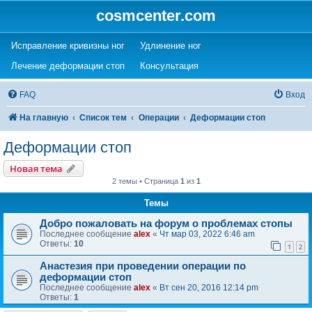
cosmcenter.com
(Opens a new tab)
(Opens a new tab)
Исправление кривизны ног
Удлинение ног
(Opens a new tab)
(Opens a new tab)
Лечение деформации стоп
Консультация
FAQ
Вход
На главную
Список тем
Операции
Деформации стоп
Деформации стоп
Новая тема
2 темы • Страница
1
из
1
Темы
Добро пожаловать на форум о проблемах стопы
Последнее сообщение
alex
«
Чт мар 03, 2022 6:46 am
Ответы:
10
1
2
Анастезия при проведении операции по
деформации стоп
Последнее сообщение
alex
«
Вт сен 20, 2016 12:14 pm
Ответы:
1