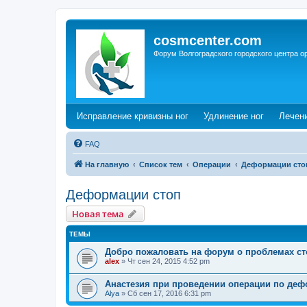
cosmcenter.com
Форум Волгоградского городского центра о
(Opens a new tab)
(Opens a n
Исправление кривизны ног
Удлинение ног
Лечен
FAQ
На главную
Список тем
Операции
Деформации сто
Деформации стоп
Новая тема
ТЕМЫ
Добро пожаловать на форум о проблемах с
alex
»
Чт сен 24, 2015 4:52 pm
Анастезия при проведении операции по деф
Alya
»
Сб сен 17, 2016 6:31 pm