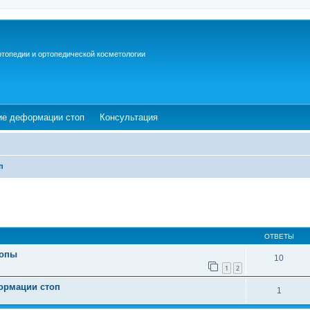
ртопедии и ортопедической косметологии
ew tab)
(Opens a new tab)
(Opens a new tab)
ие деформации стоп
Консультация
п
ОТВЕТЫ
топы
10
1
2
ормации стоп
1