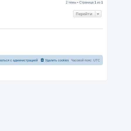
2 темы • Страница
1
из
1
Перейти
заться с администрацией
Удалить cookies
Часовой пояс:
UTC