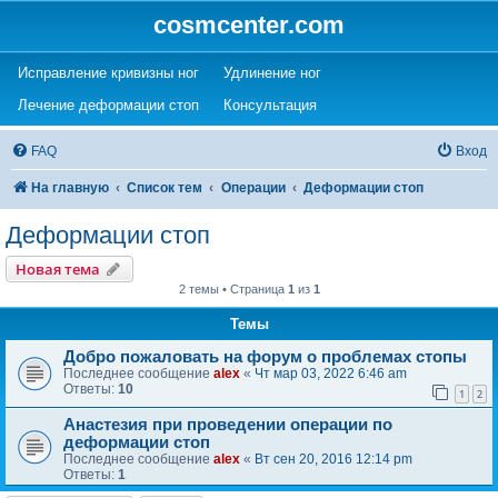
cosmcenter.com
(Opens a new tab)
(Opens a new tab)
Исправление кривизны ног
Удлинение ног
(Opens a new tab)
(Opens a new tab)
Лечение деформации стоп
Консультация
FAQ
Вход
На главную
Список тем
Операции
Деформации стоп
Деформации стоп
Новая тема
2 темы • Страница
1
из
1
Темы
Добро пожаловать на форум о проблемах стопы
Последнее сообщение
alex
«
Чт мар 03, 2022 6:46 am
Ответы:
10
1
2
Анастезия при проведении операции по
деформации стоп
Последнее сообщение
alex
«
Вт сен 20, 2016 12:14 pm
Ответы:
1