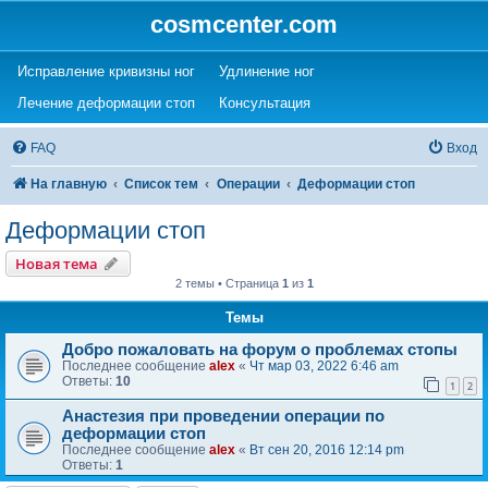
cosmcenter.com
(Opens a new tab)
(Opens a new tab)
Исправление кривизны ног
Удлинение ног
(Opens a new tab)
(Opens a new tab)
Лечение деформации стоп
Консультация
FAQ
Вход
На главную
Список тем
Операции
Деформации стоп
Деформации стоп
Новая тема
2 темы • Страница
1
из
1
Темы
Добро пожаловать на форум о проблемах стопы
Последнее сообщение
alex
«
Чт мар 03, 2022 6:46 am
Ответы:
10
1
2
Анастезия при проведении операции по
деформации стоп
Последнее сообщение
alex
«
Вт сен 20, 2016 12:14 pm
Ответы:
1