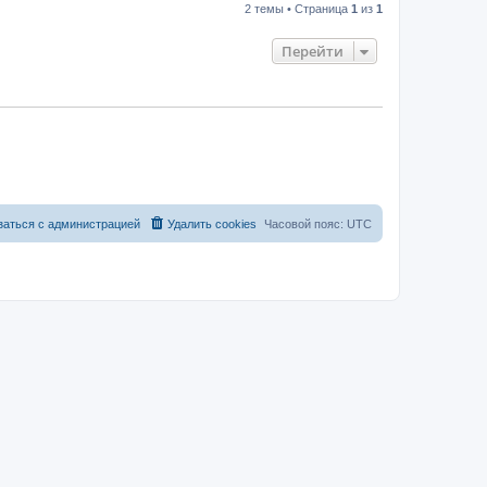
2 темы • Страница
1
из
1
Перейти
заться с администрацией
Удалить cookies
Часовой пояс:
UTC