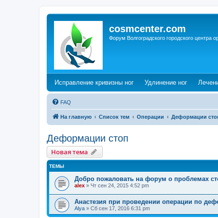
cosmcenter.com
Форум Волгоградского городского центра о
(Opens a new tab)
(Opens a n
Исправление кривизны ног
Удлинение ног
Лечен
FAQ
На главную
Список тем
Операции
Деформации сто
Деформации стоп
Новая тема
ТЕМЫ
Добро пожаловать на форум о проблемах с
alex
»
Чт сен 24, 2015 4:52 pm
Анастезия при проведении операции по деф
Alya
»
Сб сен 17, 2016 6:31 pm