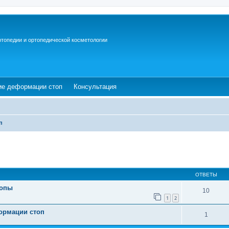
ртопедии и ортопедической косметологии
ew tab)
(Opens a new tab)
(Opens a new tab)
ие деформации стоп
Консультация
п
ОТВЕТЫ
топы
10
1
2
ормации стоп
1