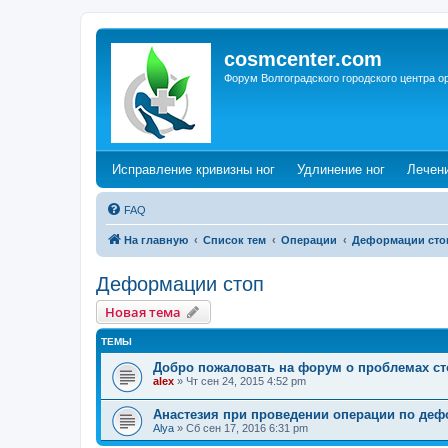
cosmcenter.com
Форум Волгоградского городского центра о
(Opens a new tab)
(Opens a n
Исправление кривизны ног
Удлинение ног
Лечен
FAQ
На главную
Список тем
Операции
Деформации сто
Деформации стоп
Новая тема
ТЕМЫ
Добро пожаловать на форум о проблемах с
alex
»
Чт сен 24, 2015 4:52 pm
Анастезия при проведении операции по деф
Alya
»
Сб сен 17, 2016 6:31 pm