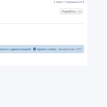
2 темы • Страница
1
из
1
Перейти
заться с администрацией
Удалить cookies
Часовой пояс:
UTC