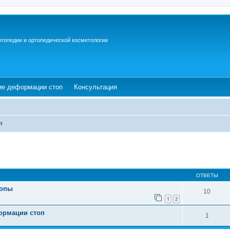
ртопедии и ортопедической косметологии
ew tab)
(Opens a new tab)
(Opens a new tab)
ие деформации стоп
Консультация
п
ОТВЕТЫ
топы
10
1
2
ормации стоп
1