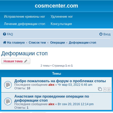
cosmcenter.com
(Opens a new tab)
(Opens a new tab)
Исправление кривизны ног
Удлинение ног
(Opens a new tab)
(Opens a new tab)
Лечение деформации стоп
Консультация
FAQ
Вход
На главную
Список тем
Операции
Деформации стоп
Деформации стоп
Новая тема
2 темы • Страница
1
из
1
Темы
Добро пожаловать на форум о проблемах стопы
Последнее сообщение
alex
«
Чт мар 03, 2022 6:46 am
Ответы:
10
1
2
Анастезия при проведении операции по
деформации стоп
Последнее сообщение
alex
«
Вт сен 20, 2016 12:14 pm
Ответы:
1