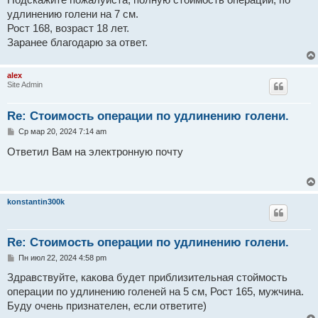
Подскажите пожалуйста, полную стоимость операции, по
щ
е
удлинению голени на 7 см.
н
Рост 168, возраст 18 лет.
и
е
Заранее благодарю за ответ.
alex
Site Admin
Re: Стоимость операции по удлинению голени.
С
Ср мар 20, 2024 7:14 am
о
о
Ответил Вам на электронную почту
б
щ
е
н
и
konstantin300k
е
Re: Стоимость операции по удлинению голени.
С
Пн июл 22, 2024 4:58 pm
о
о
Здравствуйте, какова будет приблизительная стоймость
б
операции по удлинению голеней на 5 см, Рост 165, мужчина.
щ
е
Буду очень признателен, если ответите)
н