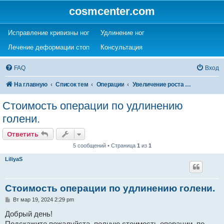
cosmcenter.com
(Opens a new tab)
(Opens a new tab)
Исправление кривизны ног
Удлинение ног
(Opens a new tab)
(Opens a new tab)
Лечение деформации стоп
Консультация
FAQ
Вход
На главную
Список тем
Операции
Увеличение роста (удлинение ног)
Стоимость операции по удлинению
голени.
Ответить
5 сообщений • Страница
1
из
1
LiliyaS
Стоимость операции по удлинению голени.
С
Вт мар 19, 2024 2:29 pm
о
о
Добрый день!
б