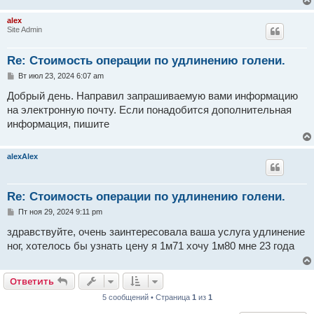
и
е
alex
Site Admin
Re: Стоимость операции по удлинению голени.
С
Вт июл 23, 2024 6:07 am
о
о
Добрый день. Направил запрашиваемую вами информацию
б
на электронную почту. Если понадобится дополнительная
щ
е
информация, пишите
н
и
е
alexAlex
Re: Стоимость операции по удлинению голени.
С
Пт ноя 29, 2024 9:11 pm
о
о
здравствуйте, очень заинтересовала ваша услуга удлинение
б
ног, хотелось бы узнать цену я 1м71 хочу 1м80 мне 23 года
щ
е
н
и
Ответить
е
5 сообщений • Страница
1
из
1