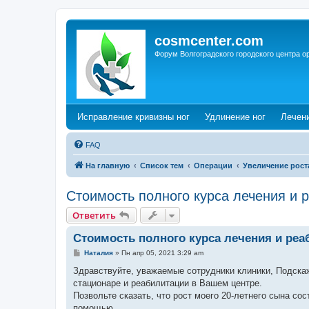
cosmcenter.com
Форум Волгоградского городского центра о
(Opens a new tab)
(Opens a n
Исправление кривизны ног
Удлинение ног
Лечен
FAQ
На главную
Список тем
Операции
Увеличение рост
Стоимость полного курса лечения и 
Ответить
Стоимость полного курса лечения и реа
С
Наталия
»
Пн апр 05, 2021 3:29 am
о
о
Здравствуйте, уважаемые сотрудники клиники, Подскаж
б
стационаре и реабилитации в Вашем центре.
щ
е
Позвольте сказать, что рост моего 20-летнего сына с
н
помощью.