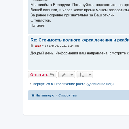
и
е
Мы живём в Беларуси. Пожалуйста, подскажите, на п
Вашей клиники, и через какое время можем возвратить
За ранее искренне признательна за Ваш отклик.
С теплотой,
Наталия
Re: Стоимость полного курса лечения и реаб
С
alex
»
Вт апр 06, 2021 6:24 am
о
о
Добрый день. Информация вам направлена, смотрите 
б
щ
е
н
и
е
Ответить
Вернуться в «Увеличение роста (удлинение ног)»
На главную
Список тем