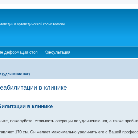
ртопедии и ортопедической косметологии
ew tab)
(Opens a new tab)
(Opens a new tab)
ие деформации стоп
Консультация
а (удлинение ног)
реабилитации в клинике
билитации в клинике
ите, пожалуйста, стоимость операции по удлинению ног, а также пребы
оставляет 170 см. Он желает максимально увеличить его с Вашей профес