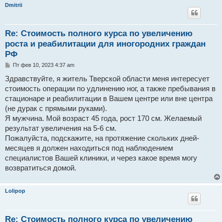
и
Dmitrii
е
Re: Стоимость полного курса по увеличению
роста и реабилитации для иногородних граждан
РФ
С
Пт фев 10, 2023 4:37 am
о
о
Здравствуйте, я житель Тверской области меня интересует
б
стоимость операции по удлинению ног, а также пребывания в
щ
е
стационаре и реабилитации в Вашем центре или вне центра
н
(не дурак с прямыми руками).
и
е
Я мужчина. Мой возраст 45 года, рост 170 см. Желаемый
результат увеличения на 5-6 см.
Пожалуйста, подскажите, на протяжение скольких дней-
месяцев я должен находиться под наблюдением
специалистов Вашей клиники, и через какое время могу
возвратиться домой.
Lolipop
Re: Стоимость полного курса по увеличению