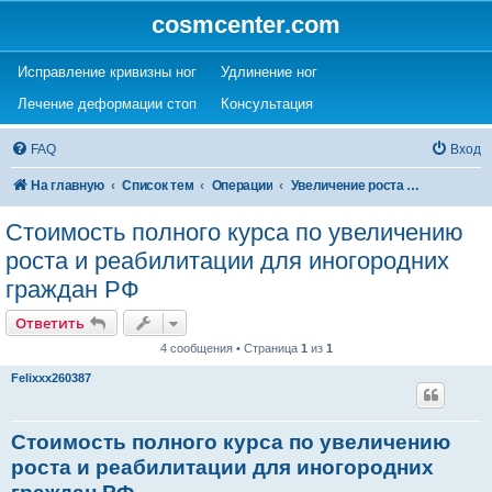
cosmcenter.com
(Opens a new tab)
(Opens a new tab)
Исправление кривизны ног
Удлинение ног
(Opens a new tab)
(Opens a new tab)
Лечение деформации стоп
Консультация
FAQ
Вход
На главную
Список тем
Операции
Увеличение роста (удлинение ног)
Стоимость полного курса по увеличению
роста и реабилитации для иногородних
граждан РФ
Ответить
4 сообщения • Страница
1
из
1
Felixxx260387
Стоимость полного курса по увеличению
роста и реабилитации для иногородних