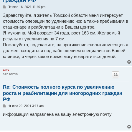
граждан РФ
С
Пт июл 16, 2021 11:40 pm
о
о
Здравствуйте, я житель Томской области меня интересует
б
стоимость операции по удлинению ног, а также пребывания в
щ
е
стационаре и реабилитации в Вашем центре.
н
Я мужчина. Мой возраст 34 года, рост 163 см. Желаемый
и
е
результат увеличения на 7 см.
Пожалуйста, подскажите, на протяжение скольких месяцев я
должен находиться под наблюдением специалистов Вашей
клиники, и через какое время могу возвратиться домой.
alex
Site Admin
Re: Стоимость полного курса по увеличению
роста и реабилитации для иногородних граждан
РФ
С
Чт июл 22, 2021 3:17 am
о
о
информация направлена на вашу электронную почту
б
щ
е
н