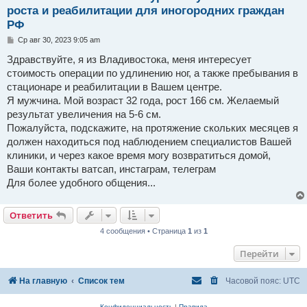
роста и реабилитации для иногородних граждан
РФ
С
Ср авг 30, 2023 9:05 am
о
о
Здравствуйте, я из Владивостока, меня интересует
б
стоимость операции по удлинению ног, а также пребывания в
щ
е
стационаре и реабилитации в Вашем центре.
н
Я мужчина. Мой возраст 32 года, рост 166 см. Желаемый
и
е
результат увеличения на 5-6 см.
Пожалуйста, подскажите, на протяжение скольких месяцев я
должен находиться под наблюдением специалистов Вашей
клиники, и через какое время могу возвратиться домой,
Ваши контакты ватсап, инстаграм, телеграм
Для более удобного общения...
Ответить
4 сообщения • Страница
1
из
1
Перейти
На главную
Список тем
Часовой пояс:
UTC
Конфиденциальность
|
Правила