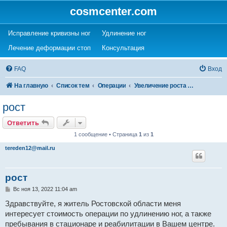
cosmcenter.com
(Opens a new tab)
(Opens a new tab)
Исправление кривизны ног
Удлинение ног
(Opens a new tab)
(Opens a new tab)
Лечение деформации стоп
Консультация
FAQ
Вход
На главную
Список тем
Операции
Увеличение роста (удлинение ног)
рост
Ответить
1 сообщение • Страница
1
из
1
tereden12@mail.ru
рост
С
Вс ноя 13, 2022 11:04 am
о
о
Здравствуйте, я житель Ростовской области меня
б
интересует стоимость операции по удлинению ног, а также
щ
е
пребывания в стационаре и реабилитации в Вашем центре.