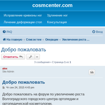
cosmcenter.com
(Opens a new tab)
(Opens a new tab)
Исправление кривизны ног
Удлинение ног
(Opens a new tab)
(Opens a new tab)
Лечение деформации стоп
Консультация
FAQ
Вход
На главную
Список тем
Операции
Увеличение роста (удлинение ног)
Добро пожаловать
Ответить
3 сообщения • Страница
1
из
1
alex
Site Admin
Добро пожаловать
С
Чт сен 24, 2015 4:43 pm
о
о
Добро пожаловать на форум по увеличению роста
б
Волгоградского городского центра ортопедии и
щ
е
ортопедической косметологии.