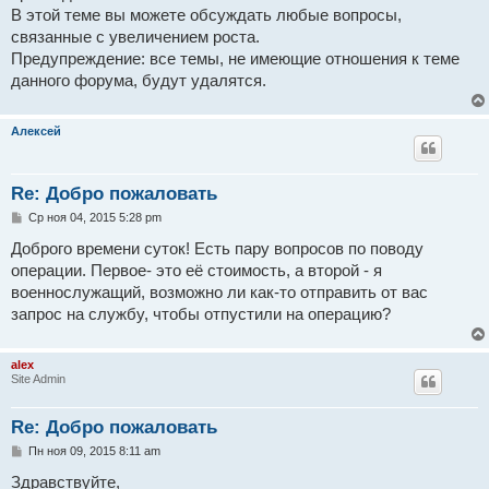
н
В этой теме вы можете обсуждать любые вопросы,
и
е
связанные с увеличением роста.
Предупреждение: все темы, не имеющие отношения к теме
данного форума, будут удалятся.
Алексей
Re: Добро пожаловать
С
Ср ноя 04, 2015 5:28 pm
о
о
Доброго времени суток! Есть пару вопросов по поводу
б
операции. Первое- это её стоимость, а второй - я
щ
е
военнослужащий, возможно ли как-то отправить от вас
н
запрос на службу, чтобы отпустили на операцию?
и
е
alex
Site Admin
Re: Добро пожаловать
С
Пн ноя 09, 2015 8:11 am
о
о
Здравствуйте,